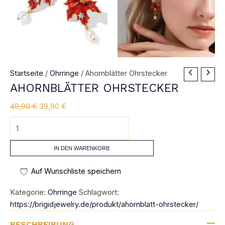
Ahornblätter
Ursprünglicher
Aktueller
Startseite
/
Ohrringe
/ Ahornblätter Ohrstecker
Ohrstecker
Preis
Preis
AHORNBLÄTTER OHRSTECKER
Menge
war:
ist:
49,90
€
39,90
€
49,90 €
39,90 €.
IN DEN WARENKORB
Auf Wunschliste speichern
Kategorie:
Ohrringe
Schlagwort:
https://brigidjewelry.de/produkt/ahornblatt-ohrstecker/
BESCHREIBUNG