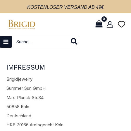
Zum
MAIN
KOSTENLOSER VERSAND AB 49€
Inhalt
MENU
springen
Search
for:
IMPRESSUM
Brigidjewelry
Summer Sun GmbH
Max-Planck-Str.34
50858 Köln
Deutschland
HRB 70166 Amtsgericht Köln